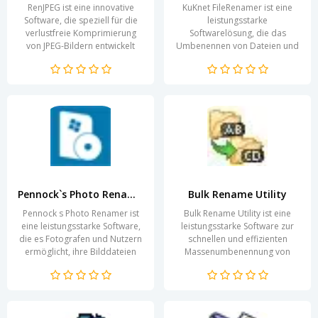
RenJPEG ist eine innovative
KuKnet FileRenamer ist eine
Software, die speziell für die
leistungsstarke
verlustfreie Komprimierung
Softwarelösung, die das
von JPEG-Bildern entwickelt
Umbenennen von Dateien und
wurde. Sie ermöglicht es
Ordnern effizient und
Nutzern, ihre...
benutzerfreundlich gestaltet.
Mit einer...
Pennock`s Photo Renamer
Bulk Rename Utility
Pennock s Photo Renamer ist
Bulk Rename Utility ist eine
eine leistungsstarke Software,
leistungsstarke Software zur
die es Fotografen und Nutzern
schnellen und effizienten
ermöglicht, ihre Bilddateien
Massenumbenennung von
effizient umzubenennen. Mit
Dateien und Ordnern. Mit einer
einer...
benutzerfreundlichen...