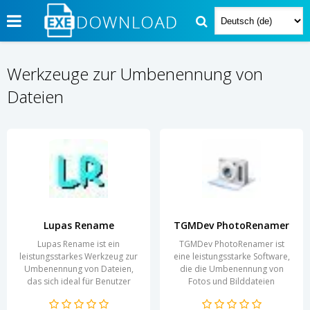
Werkzeuge zur Umbenennung von
Dateien
Lupas Rename
TGMDev PhotoRenamer
Lupas Rename ist ein
TGMDev PhotoRenamer ist
leistungsstarkes Werkzeug zur
eine leistungsstarke Software,
Umbenennung von Dateien,
die die Umbenennung von
das sich ideal für Benutzer
Fotos und Bilddateien
eignet, die regelmäßig mit
erheblich vereinfacht. In einer
großen Datenmengen
Welt, in der digitale...