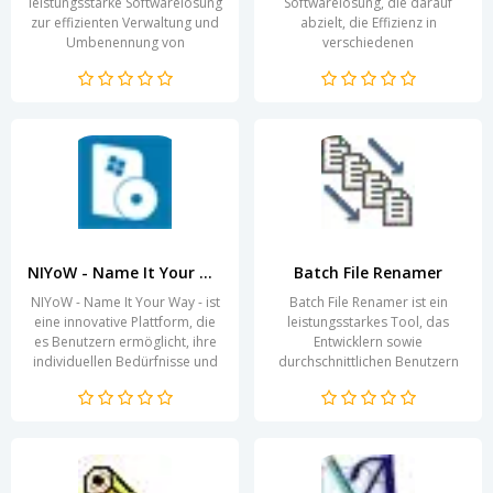
leistungsstarke Softwarelösung
Softwarelösung, die darauf
zur effizienten Verwaltung und
abzielt, die Effizienz in
Umbenennung von
verschiedenen
Bilddateien. Mit einem
Anwendungsbereichen zu
benutzerfreundlichen
steigern. Mit ihrer intuitiven...
Interface...
NIYoW - Name It Your Way
Batch File Renamer
NIYoW - Name It Your Way - ist
Batch File Renamer ist ein
eine innovative Plattform, die
leistungsstarkes Tool, das
es Benutzern ermöglicht, ihre
Entwicklern sowie
individuellen Bedürfnisse und
durchschnittlichen Benutzern
Wünsche bei der Erstellung...
eine effiziente Möglichkeit
bietet, mehrere Dateien...