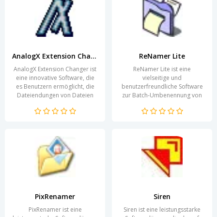
AnalogX Extension Changer
ReNamer Lite
AnalogX Extension Changer ist
ReNamer Lite ist eine
eine innovative Software, die
vielseitige und
es Benutzern ermöglicht, die
benutzerfreundliche Software
Dateiendungen von Dateien
zur Batch-Umbenennung von
auf einfache und effiziente
Dateien. Diese Anwendung
Weise zu ändern....
ermöglicht es Nutzern, eine
Vielzahl von...
PixRenamer
Siren
PixRenamer ist eine
Siren ist eine leistungsstarke