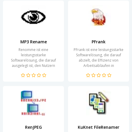
MP3 Rename
PFrank
Renomme ist eine
PFrank ist eine leistungsstarke
leistungsstarke
Softwarelösung, die darauf
Softwarelösung, die darauf
abzielt, die Effizienz von
ausgelegt ist, den Nutzern
Arbeitsabläufen in
dabei zu helfen, ihre Online-
verschiedenen Branchen zu
Präsenz und Branding zu
steigern. Sie bietet eine...
optimieren. Durch...
RenJPEG
KuKnet FileRenamer