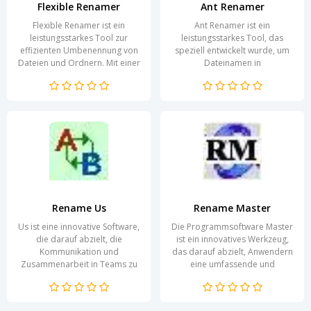
Flexible Renamer
Ant Renamer
Flexible Renamer ist ein
Ant Renamer ist ein
leistungsstarkes Tool zur
leistungsstarkes Tool, das
effizienten Umbenennung von
speziell entwickelt wurde, um
Dateien und Ordnern. Mit einer
Dateinamen in
benutzerfreundlichen
Stapelverarbeitung zu ändern.
Oberfläche und einer...
Die Nutzer können auf smarte
und...
Rename Us
Rename Master
Us ist eine innovative Software,
Die Programmsoftware Master
die darauf abzielt, die
ist ein innovatives Werkzeug,
Kommunikation und
das darauf abzielt, Anwendern
Zusammenarbeit in Teams zu
eine umfassende und
verbessern. Ob im Büro oder
benutzerfreundliche Plattform
im Homeoffice, Us bietet eine...
zu bieten, um ihre...