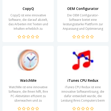
CopyQ
OEM Configurator
CopyQ ist eine innovative
Die OEM Configurator-
Software, die darauf abzielt,
Software bietet eine
das Arbeiten mit Texten und
leistungsstarke Plattform zur
Inhalten erheblich zu
Anpassung und Optimierung
vereinfachen. Sie bietet eine
von Produkten in der
umfangreiche Sammlung...
Fertigungs- und
Automobilbranche. Durch...
WatchMe
iTunes CPU Redux
WatchMe ist eine innovative
iTunes CPU Redux ist eine
Software, die Ihnen hilft, Ihre
innovative Softwarelösung, die
PC-Aktivitäten effizient zu
dafür entwickelt wurde, die
überwachen und zu
Leistung Ihres Computers beim
analysieren. Ob für berufliche
Verwenden von iTunes zu
Zwecke oder zur...
optimieren. Die...