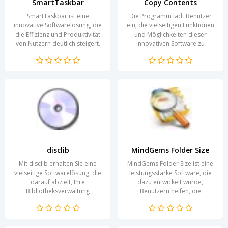
SmartTaskbar
Copy Contents
SmartTaskbar ist eine
Die Programm lädt Benutzer
innovative Softwarelösung, die
ein, die vielseitigen Funktionen
die Effizienz und Produktivität
und Möglichkeiten dieser
von Nutzern deutlich steigert.
innovativen Software zu
Diese Anwendung optimiert
entdecken. Mit einem klaren
die Taskleiste...
Fokus auf...
disclib
MindGems Folder Size
Mit disclib erhalten Sie eine
MindGems Folder Size ist eine
vielseitige Softwarelösung, die
leistungsstarke Software, die
darauf abzielt, Ihre
dazu entwickelt wurde,
Bibliotheksverwaltung
Benutzern helfen, die
erheblich zu optimieren. Egal,
Speicherplatznutzung auf ihren
ob Sie eine...
Festplatten effektiv zu...