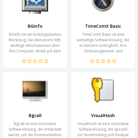
BGInfo
TimeComX Basic
BGInfo ist ein leistungsstarkes
TimeComX Basic ist eine
Werkzeug, das Benutzern hilft,
vielseitige Softwarelösung, die
wichtige Informationen über
es Nutzern ermöglicht, ihre
ihre Computer direkt auf dem
Zeitmanagement- und
Desktop anzuzeigen. Diese
Automatisierungsbedürfnisse
Anwendung ist...
effizient zu gestalten. Die...
Bgcall
VisualHash
Bgcall ist eine innovative
VisualHash ist eine innovative
Softwarelösung, die entwickelt
Softwarelösung, die speziell
wurde, um die Kommunikation
zur Verarbeitung und Analyse