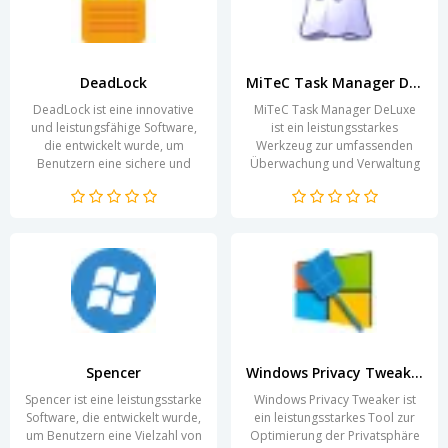
DeadLock
MiTeC Task Manager DeLuxe
DeadLock ist eine innovative
MiTeC Task Manager DeLuxe
und leistungsfähige Software,
ist ein leistungsstarkes
die entwickelt wurde, um
Werkzeug zur umfassenden
Benutzern eine sichere und
Überwachung und Verwaltung
vielseitige Plattform für die
von Prozessen,
Verwaltung von...
Systemressourcen und
Anwendungen auf...
Spencer
Windows Privacy Tweaker
Spencer ist eine leistungsstarke
Windows Privacy Tweaker ist
Software, die entwickelt wurde,
ein leistungsstarkes Tool zur
um Benutzern eine Vielzahl von
Optimierung der Privatsphäre