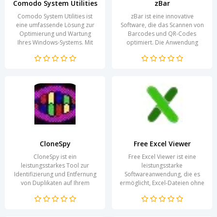
Comodo System Utilities
zBar
Comodo System Utilities ist
zBar ist eine innovative
eine umfassende Lösung zur
Software, die das Scannen von
Optimierung und Wartung
Barcodes und QR-Codes
Ihres Windows-Systems. Mit
optimiert. Die Anwendung
leistungsstarken Funktionen
überzeugt durch ihre
hilft die Software dabei,...
Benutzerfreundlichkeit und...
CloneSpy
Free Excel Viewer
CloneSpy ist ein
Free Excel Viewer ist eine
leistungsstarkes Tool zur
leistungsstarke
Identifizierung und Entfernung
Softwareanwendung, die es
von Duplikaten auf Ihrem
ermöglicht, Excel-Dateien ohne
Computer. Überflüssige
die Notwendigkeit von
Dateien können nicht nur
Microsoft Excel zu öffnen und...
wertvollen...