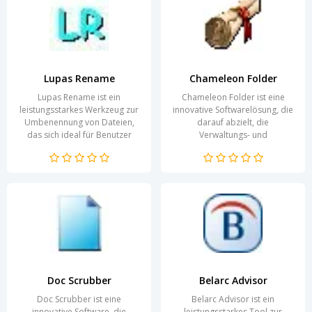
Lupas Rename
Chameleon Folder
Lupas Rename ist ein
Chameleon Folder ist eine
leistungsstarkes Werkzeug zur
innovative Softwarelösung, die
Umbenennung von Dateien,
darauf abzielt, die
das sich ideal für Benutzer
Verwaltungs- und
eignet, die regelmäßig mit
Zugriffsprozesse von Dateien
großen Datenmengen
und Ordnern auf Ihrem
arbeiten....
Computer...
Doc Scrubber
Belarc Advisor
Doc Scrubber ist eine
Belarc Advisor ist ein
innovative Software, die
leistungsstarkes Tool zur