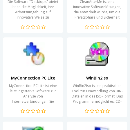
Die Software "Desktops" bietet
CleanAfterMe ist eine
Ihnen die Möglichkeit, Ihre
innovative Softwarelösungen,
Arbeitsumgebung auf
die entwickelt wurde, um die
innovative Weise zu
Privatsphäre und Sicherheit
organisieren. Durch die
der Benutzer zu gewährleisten.
Schaffung mehrerer...
In einer digitalen...
MyConnection PC Lite
WinBin2Iso
MyConnection PC Lite ist eine
WinBin2Iso ist ein praktisches
leistungsstarke Software zur
Tool zur Umwandlung von BIN-
Analyse von
Dateien in das ISO-Format. Das
Internetverbindungen. Sie
Programm ermöglicht es, CD-
ermöglicht es Benutzern, die
oder DVD-Abbilder, die im
Leistung ihrer Netzwerke in...
BIN-Format...