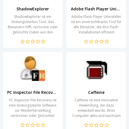
ShadowExplorer
Adobe Flash Player Uninstaller
ShadowExplorer ist ein
Adobe Flash Player Uninstaller
leistungsstarkes Tool, das
ist ein unverzichtbares Tool für
Benutzern hilft, verlorene oder
alle Benutzer, die ihre Flash-
gelöschte Daten aus den
Installationen effizient
Schattenkopien von Windows
verwalten möchten. Diese
wiederherzustellen. Diese...
Software...
PC Inspector File Recovery
Caffeine
PC Inspector File Recovery ist
Caffeine ist eine innovative
eine leistungsstarke Software
Anwendung, die dazu
zur Wiederherstellung
entwickelt wurde, Ihren
verlorener oder gelöschter
Computer aktiv und wachsam
Dateien von verschiedenen
zu halten. Oft neigen wir dazu,
Speichermedien. Diese...
den Bildschirm sperren zu...