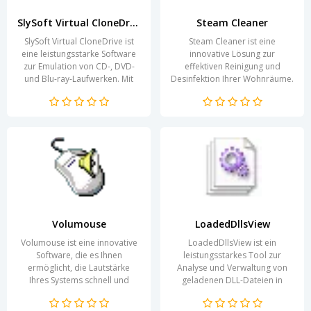
SlySoft Virtual CloneDrive
Steam Cleaner
SlySoft Virtual CloneDrive ist
Steam Cleaner ist eine
eine leistungsstarke Software
innovative Lösung zur
zur Emulation von CD-, DVD-
effektiven Reinigung und
und Blu-ray-Laufwerken. Mit
Desinfektion Ihrer Wohnräume.
dieser Anwendung können
Durch den Einsatz von
Benutzer virtuelle...
hochtemperiertem Dampf
werden Keime,...
Volumouse
LoadedDllsView
Volumouse ist eine innovative
LoadedDllsView ist ein
Software, die es Ihnen
leistungsstarkes Tool zur
ermöglicht, die Lautstärke
Analyse und Verwaltung von
Ihres Systems schnell und
geladenen DLL-Dateien in
bequem mit der Maus zu
einem Windows-System. Es
steuern. Diese Anwendung...
ermöglicht Nutzern,