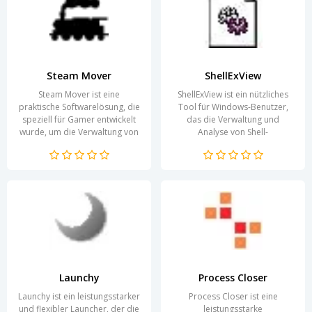
Steam Mover
ShellExView
Steam Mover ist eine
ShellExView ist ein nützliches
praktische Softwarelösung, die
Tool für Windows-Benutzer,
speziell für Gamer entwickelt
das die Verwaltung und
wurde, um die Verwaltung von
Analyse von Shell-
Spielen und deren Speicherort
Erweiterungen erleichtert.
zu erleichtern....
Diese Erweiterungen sind...
Launchy
Process Closer
Launchy ist ein leistungsstarker
Process Closer ist eine
und flexibler Launcher, der die
leistungsstarke