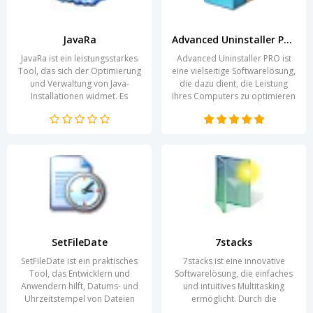
JavaRa
Advanced Uninstaller PRO
JavaRa ist ein leistungsstarkes
Advanced Uninstaller PRO ist
Tool, das sich der Optimierung
eine vielseitige Softwarelösung,
und Verwaltung von Java-
die dazu dient, die Leistung
Installationen widmet. Es
Ihres Computers zu optimieren
ermöglicht Nutzern, veraltete
und unerwünschte Programme
oder nicht mehr...
effektiv zu...
SetFileDate
7stacks
SetFileDate ist ein praktisches
7stacks ist eine innovative
Tool, das Entwicklern und
Softwarelösung, die einfaches
Anwendern hilft, Datums- und
und intuitives Multitasking
Uhrzeitstempel von Dateien
ermöglicht. Durch die
unkompliziert zu ändern.
Organisation von