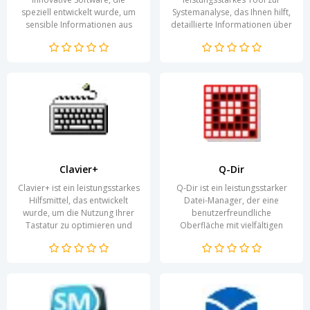
speziell entwickelt wurde, um
Systemanalyse, das Ihnen hilft,
sensible Informationen aus
detaillierte Informationen über
Dokumenten zu entfernen. In
die Hard- und Software Ihres
einer Welt, in der...
Computers zu...
Clavier+
Q-Dir
Clavier+ ist ein leistungsstarkes
Q-Dir ist ein leistungsstarker
Hilfsmittel, das entwickelt
Datei-Manager, der eine
wurde, um die Nutzung Ihrer
benutzerfreundliche
Tastatur zu optimieren und
Oberfläche mit vielfältigen
den Arbeitsfluss zu
Funktionen kombiniert. Mit
verbessern. Diese...
dieser Software wird die...