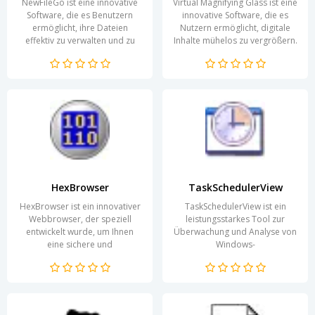
NewFileGo ist eine innovative
Virtual Magnifying Glass ist eine
Software, die es Benutzern
innovative Software, die es
ermöglicht, ihre Dateien
Nutzern ermöglicht, digitale
effektiv zu verwalten und zu
Inhalte mühelos zu vergrößern.
organisieren. Die Anwendung
Diese Anwendung ist
wurde speziell...
besonders...
HexBrowser
TaskSchedulerView
HexBrowser ist ein innovativer
TaskSchedulerView ist ein
Webbrowser, der speziell
leistungsstarkes Tool zur
entwickelt wurde, um Ihnen
Überwachung und Analyse von
eine sichere und
Windows-
benutzerfreundliche
Taskplanungselementen. Es
Surferfahrung zu bieten. Mit
bietet Ihnen eine umfassende
seiner...
Übersicht über...