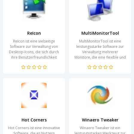
ReIcon
MultiMonitorTool
ReIcon ist eine vielseitige
MultiMonitorTool ist eine
Software zur Verwaltung von
leistungsstarke Software zur
Desktop-Icons, die sich durch
Verwaltung mehrerer
ihre Benutzerfreundlichkeit
Monitore, die eine flexible und
und Effizienz auszeichnet. Mit
effiziente Benutzerumgebung
dieser...
schafft. Mit der...
Hot Corners
Winaero Tweaker
Hot Corners ist eine innovative
Winaero Tweaker ist ein
Software, die es Nutzern
leistungsstarkes Werkzeug zur