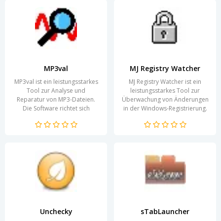
MP3val
MJ Registry Watcher
MP3val ist ein leistungsstarkes
MJ Registry Watcher ist ein
Tool zur Analyse und
leistungsstarkes Tool zur
Reparatur von MP3-Dateien.
Überwachung von Änderungen
Die Software richtet sich
in der Windows-Registrierung.
sowohl an Technik-
Die Registrierung ist ein
Enthusiasten als auch an...
zentraler Bestandteil...
Unchecky
sTabLauncher