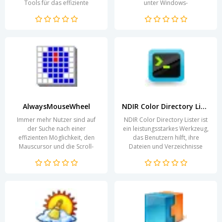
Tools für das effiziente
unter Windows-
Management ihrer Aufgaben
Betriebssystemen. In einer
zu bieten....
zunehmend digitalisierten
Welt...
AlwaysMouseWheel
NDIR Color Directory Lister
Immer mehr Nutzer sind auf
NDIR Color Directory Lister ist
der Suche nach einer
ein leistungsstarkes Werkzeug,
effizienten Möglichkeit, den
das Benutzern hilft, ihre
Mauscursor und die Scroll-
Dateien und Verzeichnisse
Funktion zu optimieren.
effizient zu organisieren und
AlwaysMouseWheel bietet
anzuzeigen....
eine...