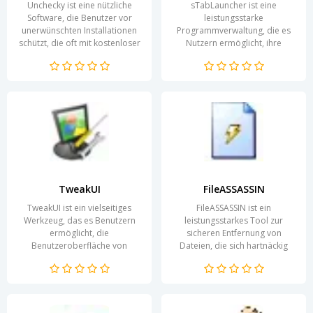
Unchecky ist eine nützliche
sTabLauncher ist eine
Software, die Benutzer vor
leistungsstarke
unerwünschten Installationen
Programmverwaltung, die es
schützt, die oft mit kostenloser
Nutzern ermöglicht, ihre
Software verbunden sind. Viele
Desktop-Applikationen
Programme...
effizient zu organisieren und zu
starten. Diese...
TweakUI
FileASSASSIN
TweakUI ist ein vielseitiges
FileASSASSIN ist ein
Werkzeug, das es Benutzern
leistungsstarkes Tool zur
ermöglicht, die
sicheren Entfernung von
Benutzeroberfläche von
Dateien, die sich hartnäckig
Windows zu personalisieren
weigern, gelöscht zu werden.
und an ihre individuellen
Diese Software wurde
Bedürfnisse...
speziell...