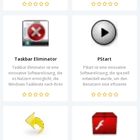
Oftmals müssen...
Anwendungen in anpassbare
Stapel...
Taskbar Eliminator
PStart
Taskbar Eliminator ist eine
PStart ist eine innovative
innovative Softwarelösung, die
Softwarelösung, die speziell
es Nutzern ermöglicht, die
entwickelt wurde, um den
Windows-Taskleiste nach ihren
Benutzern eine effiziente
Wünschen zu gestalten. Durch
Verwaltung ihrer persönlichen
die Anpassung...
und beruflichen...