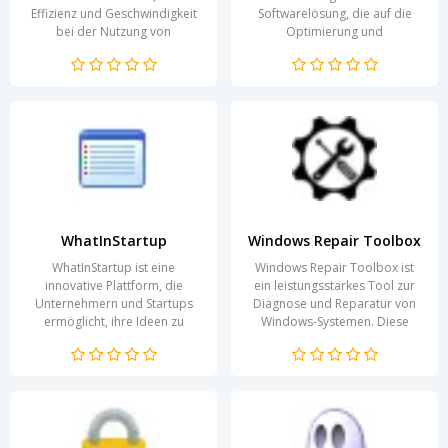
Effizienz und Geschwindigkeit
Softwarelösung, die auf die
bei der Nutzung von
Optimierung und
Anwendungen und Dateien auf
Automatisierung von
Ihrem Computer...
Geschäftsprozessen abzielt.
Die intuitive...
WhatInStartup
Windows Repair Toolbox
WhatInStartup ist eine
Windows Repair Toolbox ist
innovative Plattform, die
ein leistungsstarkes Tool zur
Unternehmern und Startups
Diagnose und Reparatur von
ermöglicht, ihre Ideen zu
Windows-Systemen. Diese
entwickeln und erfolgreich zu
Software ist besonders nützlich
gestalten. Durch ein...
für Techniker und...