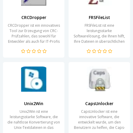
CRCDropper
FRSFileList
CRCDropper ist ein innovatives
FRSFileList ist eine
Tool zur Erzeugung von CRC-
leistungsstarke
Prüfzahlen, das sowohl für
Softwarelösung, die Ihnen hilft,
Entwickler als auch für IT-Profis
Ihre Dateien in übersichtlichen
von unschätzbarem Wert ist.
Listen zu organisieren. Ob Sie
Durch die...
eine Inventarisierung...
Unix2Win
CapsUnlocker
Unix2Win ist eine
CapsUnlocker ist eine
leistungsstarke Software, die
innovative Software, die
die nahtlose Konvertierung von
entwickelt wurde, um den
Unix-Textdateien in das
Benutzern zu helfen, die Caps-
Windows-Format ermöglicht.
Lock-Taste auf ihrer Tastatur