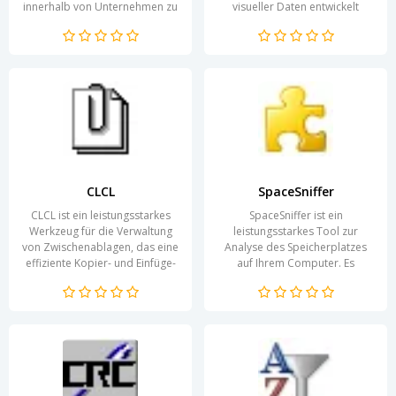
innerhalb von Unternehmen zu
visueller Daten entwickelt
optimieren. Mit ihrem
wurde. Diese leistungsstarke
benutzerfreundlichen...
Anwendung...
CLCL
SpaceSniffer
CLCL ist ein leistungsstarkes
SpaceSniffer ist ein
Werkzeug für die Verwaltung
leistungsstarkes Tool zur
von Zwischenablagen, das eine
Analyse des Speicherplatzes
effiziente Kopier- und Einfüge-
auf Ihrem Computer. Es
Erfahrung bietet. Diese
ermöglicht Ihnen, schnell und
Anwendung...
effizient herauszufinden, wo...