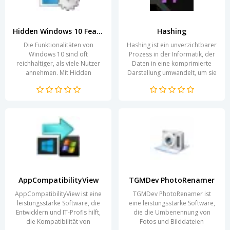
Hidden Windows 10 Features
Hashing
Die Funktionalitäten von
Hashing ist ein unverzichtbarer
Windows 10 sind oft
Prozess in der Informatik, der
reichhaltiger, als viele Nutzer
Daten in eine komprimierte
annehmen. Mit Hidden
Darstellung umwandelt, um sie
Windows 10 Features
effizient zu speichern und
entdecken Sie die
abzufragen....
verborgenen...
AppCompatibilityView
TGMDev PhotoRenamer
AppCompatibilityView ist eine
TGMDev PhotoRenamer ist
leistungsstarke Software, die
eine leistungsstarke Software,
Entwicklern und IT-Profis hilft,
die die Umbenennung von
die Kompatibilität von
Fotos und Bilddateien