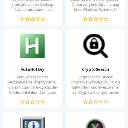
ermöglicht, ihren Desktop
Anpassung und Optimierung
individuell anzupassen und
Ihres Windows-Systems. Es
effizienter zu gestalten. Durch
erlaubt Benutzern, tief in die
die einfache...
Einstellungen ihres...
AutoHotkey
CryptoSearch
AutoHotkey ist eine
CryptoSearch ist eine
leistungsstarke Skriptsprache,
innovative Softwarelösung, die
die es Nutzern ermöglicht, die
Entwicklern und Investoren in
Funktionalität ihrer Computer
der Kryptowährungsbranche
erheblich zu erweitern. Mit
wertvolle Werkzeuge an die
dieser flexiblen...
Hand gibt. Mit ihren...