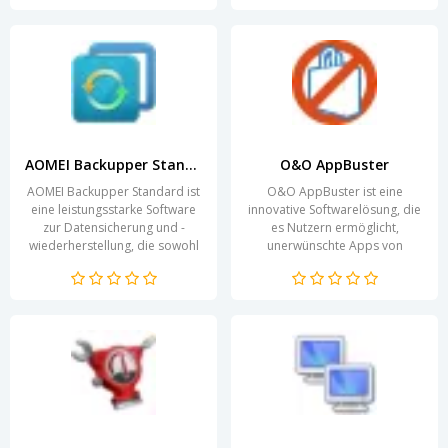
detaillierte...
AOMEI Backupper Standard
O&O AppBuster
AOMEI Backupper Standard ist
O&O AppBuster ist eine
eine leistungsstarke Software
innovative Softwarelösung, die
zur Datensicherung und -
es Nutzern ermöglicht,
wiederherstellung, die sowohl
unerwünschte Apps von
für Privatpersonen als auch für
Windows 10 und 11 schnell
Unternehmen...
und effizient zu entfernen. In...