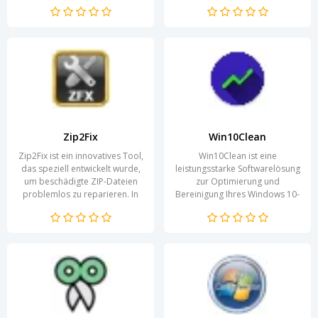
Anwendungen mit
erheblich vereinfacht. In einer
verschiedenen...
Welt, in der digitale...
Zip2Fix
Win10Clean
Zip2Fix ist ein innovatives Tool,
Win10Clean ist eine
das speziell entwickelt wurde,
leistungsstarke Softwarelösung
um beschädigte ZIP-Dateien
zur Optimierung und
problemlos zu reparieren. In
Bereinigung Ihres Windows 10-
einer Welt, in der
Systems. Mit zunehmender
Datenintegrität und...
Nutzung sammeln sich viele...