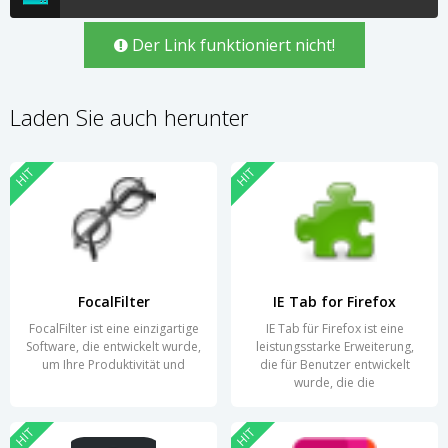
Der Link funktioniert nicht!
Laden Sie auch herunter
HIT
HIT
FocalFilter
IE Tab for Firefox
FocalFilter ist eine einzigartige
IE Tab für Firefox ist eine
Software, die entwickelt wurde,
leistungsstarke Erweiterung,
um Ihre Produktivität und
die für Benutzer entwickelt
wurde, die die
HIT
HIT