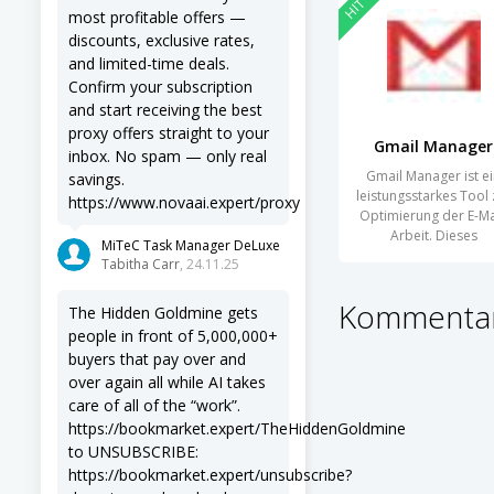
HIT
most profitable offers —
discounts, exclusive rates,
and limited-time deals.
Confirm your subscription
and start receiving the best
proxy offers straight to your
Gmail Manager
inbox. No spam — only real
Gmail Manager ist e
savings.
leistungsstarkes Tool 
https://www.novaai.expert/proxy
Optimierung der E-Ma
Arbeit. Dieses
MiTeC Task Manager DeLuxe
Programm ist
Tabitha Carr
, 24.11.25
Kommentar
The Hidden Goldmine gets
people in front of 5,000,000+
buyers that pay over and
over again all while AI takes
care of all of the “work”.
https://bookmarket.expert/TheHiddenGoldmine
to UNSUBSCRIBE:
https://bookmarket.expert/unsubscribe?