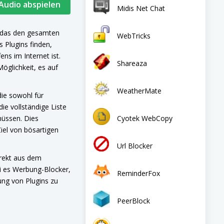
 Audio abspielen
Midis Net Chat
, das den gesamten
WebTricks
 Plugins finden,
ens im Internet ist.
Shareaza
Möglichkeit, es auf
WeatherMate
die sowohl für
ie vollständige Liste
Cyotek WebCopy
müssen. Dies
Ziel von bösartigen
Url Blocker
irekt aus dem
ei es Werbung-Blocker,
ReminderFox
ung von Plugins zu
PeerBlock