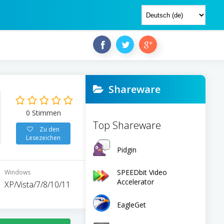
Shareware
0
Stimmen
Top Shareware
Zu den
Lesezeichen
Pidgin
SPEEDbit Video
Windows
Accelerator
XP/Vista/7/8/10/11
EagleGet