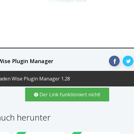
Wise Plugin Manager
aden Wise Plugin Manager 1.28
Der Link funktioniert nicht!
auch herunter