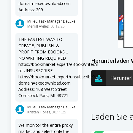
domain=exedownload.com
Address: 209
MiTeC Task Manager DeLuxe
Merrill Aviles
, 05.12.25
THE FASTEST WAY TO
CREATE, PUBLISH, &
PROFIT FROM EBOOKS…
NO WRITING REQUIRED
Herunterladen 
https://bookmarket.expert/eBookWriterAI
to UNSUBSCRIBE:
https://bookmarket.expert/unsubscribe?
Herunterl
domain=exedownload.com
Address: 108 West Street
Comstock Park, MI 48721
MiTeC Task Manager DeLuxe
Kristen Flores
, 30.11.25
Laden Sie 
We monitor the entire proxy
market and select only the