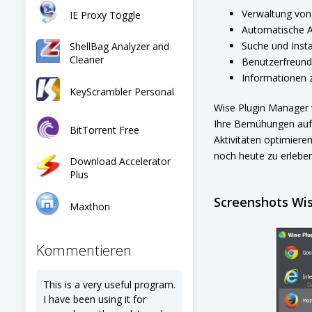
Verwaltung von 
IE Proxy Toggle
Automatische Ak
Suche und Insta
ShellBag Analyzer and
Cleaner
Benutzerfreundli
Informationen z
KeyScrambler Personal
Wise Plugin Manager w
Ihre Bemühungen auf 
BitTorrent Free
Aktivitäten optimiere
noch heute zu erleben
Download Accelerator
Plus
Screenshots Wi
Maxthon
Kommentieren
This is a very useful program.
I have been using it for