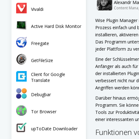
Alexandr Ma
Content Mana
Vivaldi
Wise Plugin Manager i
Active Hard Disk Monitor
Prozess einfach und b
installieren, aktivier
Das Programm unterstüt
Freegate
jeder Plattform zu v
Eine der Schlüsselmer
GetFileSize
Anfänger als auch für 
der installierten Plu
Client for Google
Translate
verbessert nicht nur d
Angriffen werden kön
Debugbar
Darüber hinaus ermögl
Programm. Sie können 
Tor Browser
Tools zur Produktivit
einer interessanten u
upToDate Downloader
Funktionen v