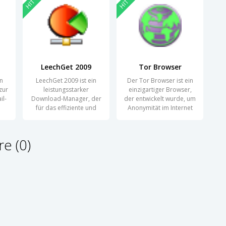
HIT
HIT
LeechGet 2009
Tor Browser
in
LeechGet 2009 ist ein
Der Tor Browser ist ein
zur
leistungsstarker
einzigartiger Browser,
il-
Download-Manager, der
der entwickelt wurde, um
für das effiziente und
Anonymität im Internet
schnelle
zu
e (0)