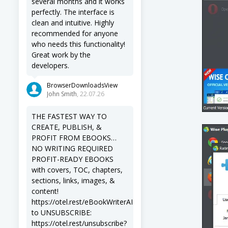
several months and it works
perfectly. The interface is
clean and intuitive. Highly
recommended for anyone
who needs this functionality!
Great work by the
developers.
BrowserDownloadsView
John Smith
, 22.07.26
THE FASTEST WAY TO
CREATE, PUBLISH, &
PROFIT FROM EBOOKS…
NO WRITING REQUIRED
PROFIT-READY EBOOKS
with covers, TOC, chapters,
sections, links, images, &
content!
https://otel.rest/eBookWriterAI
to UNSUBSCRIBE:
https://otel.rest/unsubscribe?