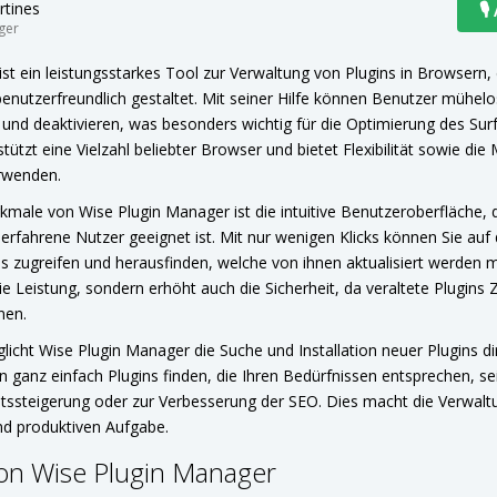
rtines
🎙
ger
st ein leistungsstarkes Tool zur Verwaltung von Plugins in Browsern
enutzerfreundlich gestaltet. Mit seiner Hilfe können Benutzer mühelos
en und deaktivieren, was besonders wichtig für die Optimierung des Surf
zt eine Vielzahl beliebter Browser und bietet Flexibilität sowie die 
erwenden.
kmale von Wise Plugin Manager ist die intuitive Benutzeroberfläche, 
erfahrene Nutzer geeignet ist. Mit nur wenigen Klicks können Sie auf d
gins zugreifen und herausfinden, welche von ihnen aktualisiert werden 
ie Leistung, sondern erhöht auch die Sicherheit, da veraltete Plugins 
nen.
icht Wise Plugin Manager die Suche und Installation neuer Plugins d
ganz einfach Plugins finden, die Ihren Bedürfnissen entsprechen, s
ätssteigerung oder zur Verbesserung der SEO. Dies macht die Verwalt
nd produktiven Aufgabe.
on Wise Plugin Manager