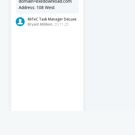
domain=exedownload.com
Address: 108 West
MiTeC Task Manager DeLuxe
Bryant Milliken
, 20.11.25